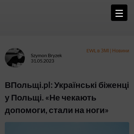
Skip
to
content
EWL в ЗМІ
|
Новини
Szymon Bryzek
31.05.2023
ВПольщі.pl: Українські біженці
у Польщі. «Не чекають
допомоги, стали на ноги»