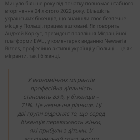
Минуло більше року від початку повномасштабного
вторгнення 24 лютого 2022 року. Більшість
українських біженців, що знайшли своє безпечне
місце у Польщі, працевлаштовані. Як говорить
Анджей Коркус, президент правління Міграційної
платформи EWL , у коментарях виданню Newseria
Biznes, професійно активні українці у Польщі – це як
мігранти, так і біженці.
У економічних мігрантів
професійна діяльність
становить 83%, у біженців –
71%. Це незначна різниця. Ці
дві групи відрізняє те, що серед
біженців переважають жінки,
які прибули з дітьми. У
дослідницькій групі, яку ми