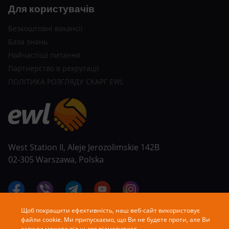
Для користувачів
Безкоштовні вакансії
База знань
Найчастіші питання
Партнерство в рекрутації
ПОЛІТИКА РОЗГЛЯДУ СКАРГ EWL
West Station II, Aleje Jerozolimskie 142B
02-305 Warszawa, Polska
Щоб покращити ефективність, наш веб-сайт використовує
файли cookie. Ми припускаємо, що Ви не будете проти, але Ви
завжди можете від цього відмовитися