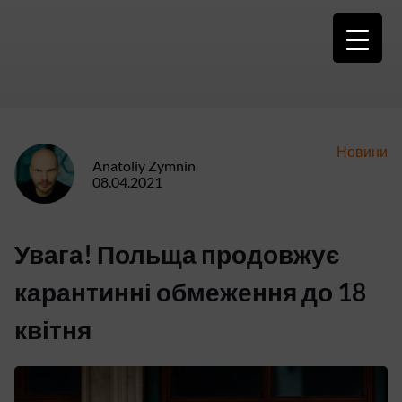
Skip
to
content
Новини
Anatoliy Zymnin
08.04.2021
Увага! Польща продовжує
карантинні обмеження до 18
квітня