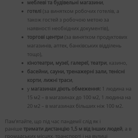
меблеві та будівельні магазини
,
готелі
(за винятком робочих готелів, а
також гостей з робочою метою за
наявності необхідних документів),
торгові центри
(за винятком продуктових
магазинів, аптек, банківських відділень
тощо),
кінотеатри, музеї, галереї, театри
, казино,
басейни, сауни, тренажерні зали, тенісні
корти
,
лижні траси
,
у
магазинах діють обмеження:
1 людина на
15 м2 – в магазинах до 100 м2, 1 людина на
20 м2 – в магазинах більших ніж 100 м2.
Пам’ятайте, що під час пандемії слід як і
раніше
тримати дистанцію 1,5 м від інших людей
, а в
громадських місцях, транспорті і на вулиці