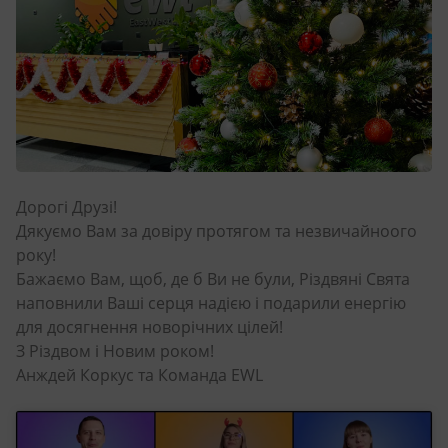
Дорогі Друзі!
Дякуємо Вам за довіру протягом та незвичайноого
року!
Бажаємо Вам, щоб, де б Ви не були, Різдвяні Свята
наповнили Ваші серця надією і подарили енергію
для досягнення новорічних цілей!
З Різдвом і Новим роком!
Анждей Коркус та Команда EWL