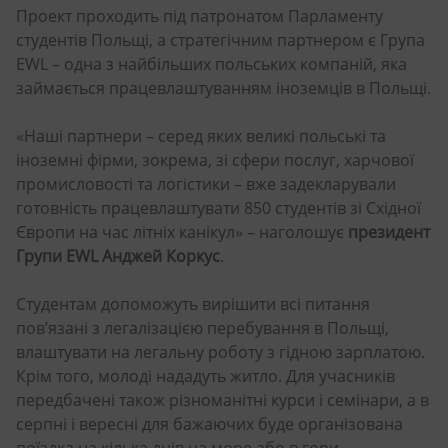
Проект проходить під патронатом Парламенту
студентів Польщі, а стратегічним партнером є Група
EWL – одна з найбільших польських компаній, яка
займається працевлаштуванням іноземців в Польщі.
«Наші партнери – серед яких великі польські та
іноземні фірми, зокрема, зі сфери послуг, харчової
промисловості та логістики – вже задекларували
готовність працевлаштувати 850 студентів зі Східної
Європи на час літніх канікул» – наголошує
президент
Групи EWL Анджей Коркус
.
Студентам допоможуть вирішити всі питання
пов’язані з легалізацією перебування в Польщі,
влаштувати на легальну роботу з гідною зарплатою.
Крім того, молоді нададуть житло. Для учасників
передбачені також різноманітні курси і семінари, а в
серпні і вересні для бажаючих буде організована