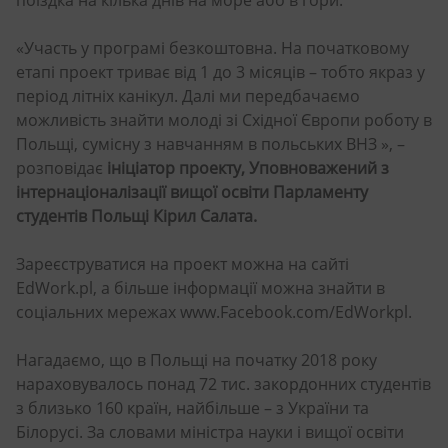
поїздка на кілька днів на море або в гори.
«Участь у програмі безкоштовна. На початковому
етапі проект триває від 1 до 3 місяців – тобто якраз у
період літніх канікул. Далі ми передбачаємо
можливість знайти молоді зі Східної Європи роботу в
Польщі, сумісну з навчанням в польських ВНЗ », –
розповідає
ініціатор проекту, Уповноважений з
інтернаціоналізації вищої освіти Парламенту
студентів Польщі Кірил Салата.
Зареєструватися на проект можна на сайті
EdWork.pl, а більше інформації можна знайти в
соціальних мережах www.Facebook.com/EdWorkpl.
Нагадаємо, що в Польщі на початку 2018 року
нараховувалось понад 72 тис. закордонних студентів
з близько 160 країн, найбільше – з України та
Білорусі. За словами міністра науки і вищої освіти