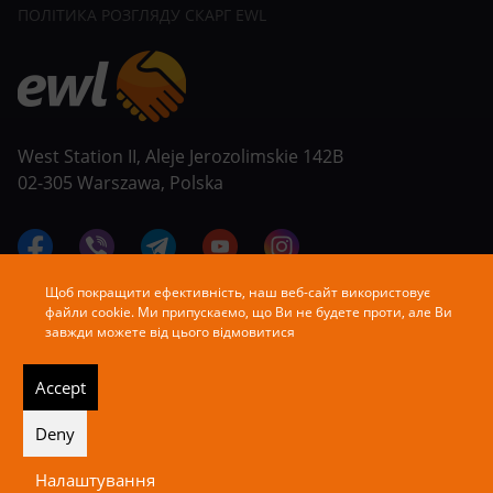
ПОЛІТИКА РОЗГЛЯДУ СКАРГ EWL
West Station II, Aleje Jerozolimskie 142B
02-305 Warszawa, Polska
Щоб покращити ефективність, наш веб-сайт використовує
файли cookie. Ми припускаємо, що Ви не будете проти, але Ви
завжди можете від цього відмовитися
Accept
Deny
Copyright © EWL Group. All rights reserved.
Налаштування