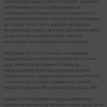
Організатори проекту „Мігрант Станція” звертають
особливу увагу на масштаби шахрайства
посередників, які стрімко зростають водночас із
заробітковою міграцією. Іноземці, які приїжджають
до Польщі, часто стають жертвою непорядних
посередників, а також, не мають відповідних знань
щодо того, як і де шукати роботу, або ж як
легалізувати своє перебування в іншій країні.
”Від травня 2017 року, іноземці, які відвідують
Західний вокзал, зможуть поглибити свої знання
щодо роботи та проживання в Польщі в
інформаційному пункті для іноземців, який ми
створили разом з адміністратором вокзалу Polonus”,
– говорить Моніка Олув, координатор проектів
Фундації Підтримки Мігрантів на ринку праці „EWL”.
Скористатися послугами консультантів можна в
головному холі вокзалу протягом тижня, однак це не