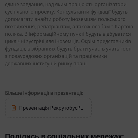
єдине завдання, над яким працюють організатори
суспільного проекту. Консультанти фундації будуть
допомагати знайти роботу іноземцям польського
походження, репатріантам, а також особам з Картою
поляка. В інформаційному пункті будуть відбуватися
циклічні зустрічі для іноземців. Окрім представників
фундації, в зібраннях будуть брати участь учать гості
з позаурядових організацій та працівники
державних інституцій ринку праці.
Більше інформації в презентації:
Презентація РекрутобусPL
Поділись в соціальних мережах: