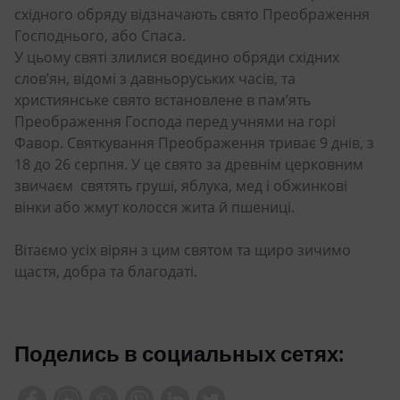
східного обряду відзначають свято Преображення
Господнього, або Спаса.
У цьому святі злилися воєдино обряди східних
слов’ян, відомі з давньоруських часів, та
християнське свято встановлене в пам’ять
Преображення Господа перед учнями на горі
Фавор. Святкування Преображення триває 9 днів, з
18 до 26 серпня. У це свято за древнім церковним
звичаєм святять груші, яблука, мед і об­жинкові
вінки або жмут колосся жита й пшениці.
Вітаємо усіх вірян з цим святом та щиро зичимо
щастя, добра та благодаті.
Поделись в социальных сетях: