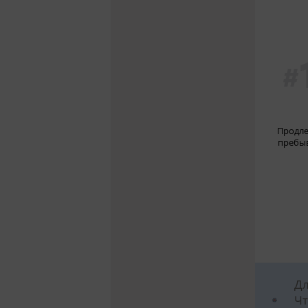
Продле
пребы
Дл
Чт