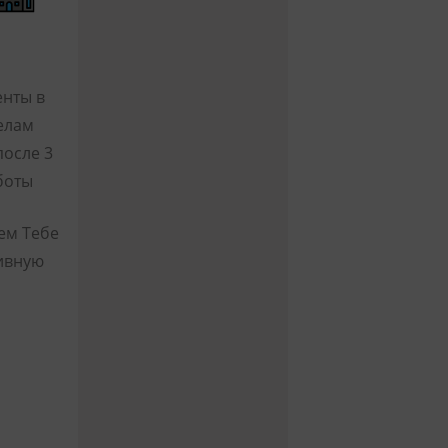
нты в
елам
после 3
боты
ем Тебе
ивную