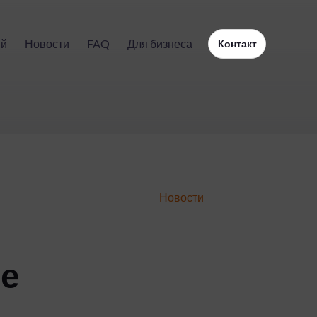
ий
Новости
FAQ
Для бизнеса
Контакт
Новости
ое