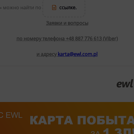
l» можно найти по
ссылке.
Заявки и вопросы
по номеру телефона +48 887 776 613 (Viber)
и адресу
karta@ewl.com.pl