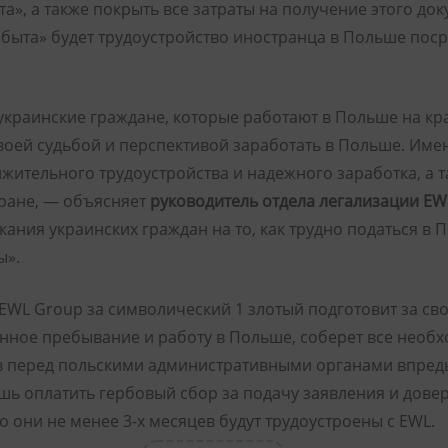
а», а также покрыть все затраты на получение этого до
быта» будет трудоустройство иностранца в Польше поср
украинские граждане, которые работают в Польше на кра
воей судьбой и перспективой заработать в Польше. Им
ительного трудоустройства и надежного заработка, а 
тране, — объясняет
руководитель отдела легализации EW
ния украинских граждан на то, как трудно податься в П
ы».
» EWL Group за символический 1 злотый подготовит за с
ное пребывание и работу в Польше, соберет все необхо
в перед польскими административными органами впредь
ь оплатить гербовый сбор за подачу заявления и довер
о они не менее 3-х месяцев будут трудоустроены с EWL.