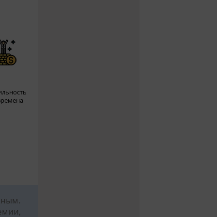
ильность
времена
жным.
емии,