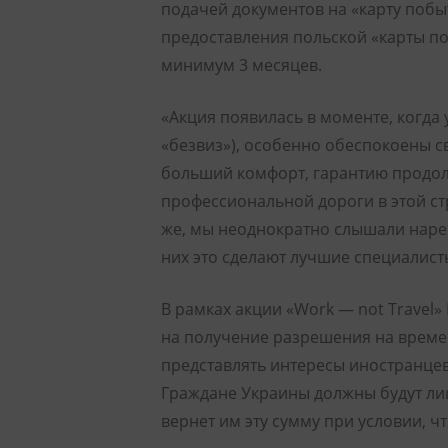
подачей документов на «карту побыт
предоставления польской «карты по
минимум 3 месяцев.
«Акция появилась в моменте, когда 
«безвиз»), особенно обеспокоены с
больший комфорт, гарантию продолж
профессиональной дороги в этой с
же, мы неоднократно слышали нарека
них это сделают лучшие специалист
В рамках акции «Work — not Travel
на получение разрешения на времен
представлять интересы иностранце
Граждане Украины должны будут лиш
вернет им эту сумму при условии, чт