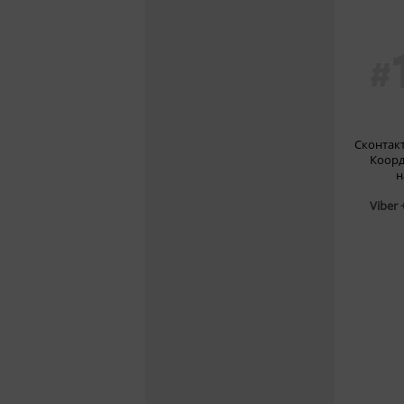
Сконтак
Коорд
н
Viber 